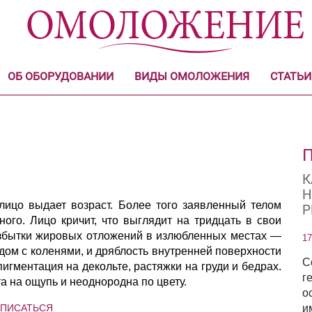
ОБ ОБОРУДОВАНИИ
ВИДЫ ОМОЛОЖЕНИЯ
СТАТЬИ
К
Н
лицо выдает возраст. Более того заявленный телом
Р
ного. Лицо кричит, что выглядит на тридцать в свои
и избытки жировых отложений в излюбленных местах —
17
рядом с коленями, и дряблость внутренней поверхности
С
игментация на декольте, растяжки на груди и бедрах.
г
а на ощупь и неоднородна по цвету.
о
АПИСАТЬСЯ
и