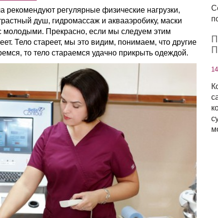
С
а рекомендуют регулярные физические нагрузки,
по
трастный душ, гидромассаж и аквааэробику, маски
нас молодыми. Прекрасно, если мы следуем этим
П
ет. Тело стареет, мы это видим, понимаем, что другие
П
ремся, то тело стараемся удачно прикрыть одеждой.
14
К
с
к
с
м