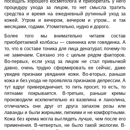
посещать хорошего косметолога и приобретать у него
процедуру ухода за лицом, то нет смысла тратить
средства и время на ежедневный рутинный уход за
кожей. Утром и вечером, вечером и утром... и так
месяцами, годами. Утомительно, нудно и дорого.
Более того мы внимательно читаем состав
приобретаемой колбасы — свининка или говядинка. А
то, что в составе тоника для лица денатурат, почему-то
не замечаем. Связано это с целым рядом факторов.
Во-первых, если уход за лицом не стал привычкой
давно, очень трудно сформировать ее сейчас, даже
увидев признаки увядания кожи. Во-вторых, раньше
кожа и без ухода не проявляла признаков депрессии. А
тут вдруг привередничает, то пить просит, то есть, то
пятнами покрывается. В-третьих, раньше кремы
производили исключительно из вазелина и ланолина,
отличались они друг от друга запахом розы или
лаванды и были жирными, липкими и не комфортными.
Кожа без крема могла выглядеть лучше, чем после его
применения. В-четвертых, не было такой экологии. В-