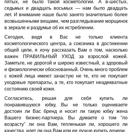
пятых, не было такой косметологии. А в-шестых,
седьмых и двадцать восьмых — нам было двадцать
лет. И внимание наше было занято значительно более
возвышенными вещами, чем разглядывание морщинок
в зеркале и раздумье об их истреблении.
Сегодня, видя в Вас не только клиента
косметологического центра, а союзника в достижении
общей цели, я хочу рассказать Вам о том, насколько
важен ПРАВИЛЬНЫЙ УХОД за взрослой кожей.
Заметьте, не дорогой и широко известный, а здоровый
и физиологически обоснованный. Очень много проблем
с кожей лица имеют зачастую не те, кто не покупает
уходовые препараты, а те, кто покупает неадекватные
состоянию своей кожи.
Согласитесь, решая для себя купить ли
понравившуюся юбку, Вы не только оцениваете
достоин ли Вас бренд и носит ли такую юбку жена
Вашего бизнес-партнера. Вы думаете о том ''по
возрасту'' ли она Вам, тепленькая ли, хорошего ли
качества, идет ли она Вам или ее лучше купить дочери.