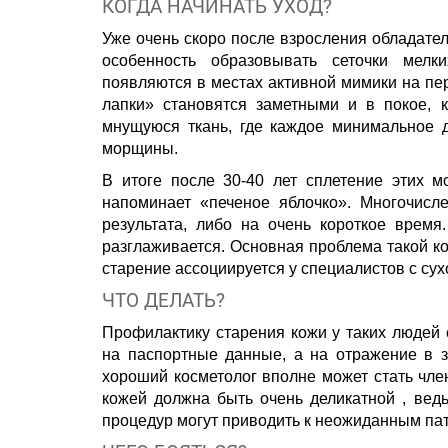
КОГДА НАЧИНАТЬ УХОД?
Уже очень скоро после взросления обладате
особенность образовывать сеточки мел
появляются в местах активной мимики на пер
лапки» становятся заметными и в покое, 
мнущуюся ткань, где каждое минимальное 
морщины.
В итоге после 30-40 лет сплетение этих м
напоминает «печеное яблочко». Многочис
результата, либо на очень короткое время
разглаживается. Основная проблема такой 
старение ассоциируется у специалистов с сух
ЧТО ДЕЛАТЬ?
Профилактику старения кожи у таких людей 
на паспортные данные, а на отражение в з
хороший косметолог вполне может стать член
кожей должна быть очень деликатной , вед
процедур могут приводить к неожиданным пат