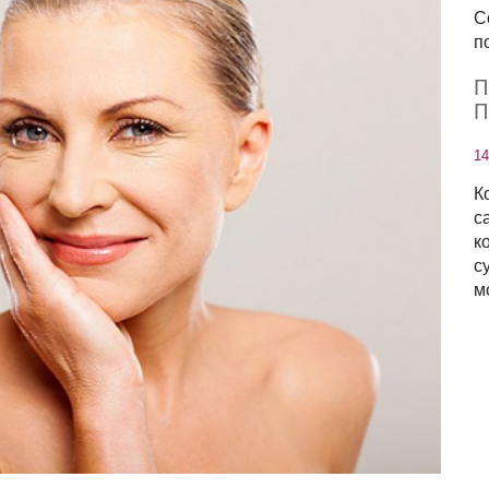
С
по
П
П
14
К
с
к
с
м