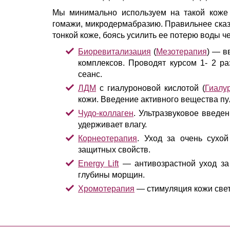
Мы минимально используем на такой коже
гомажи, микродермабразию. Правильнее сказа
тонкой коже, боясь усилить ее потерю воды ч
Биоревитализация
(
Мезотерапия
) — в
комплексов. Проводят курсом 1- 2 р
сеанс.
ЛДМ
с гиалуроновой кислотой (
Гиалу
кожи. Введение активного вещества п
Чудо-коллаген
. Ультразвуковое введен
удерживает влагу.
Корнеотерапия
. Уход за очень сухо
защитных свойств.
Energy Lift
— антивозрастной уход за
глубины морщин.
Хромотерапия
— стимуляция кожи свет