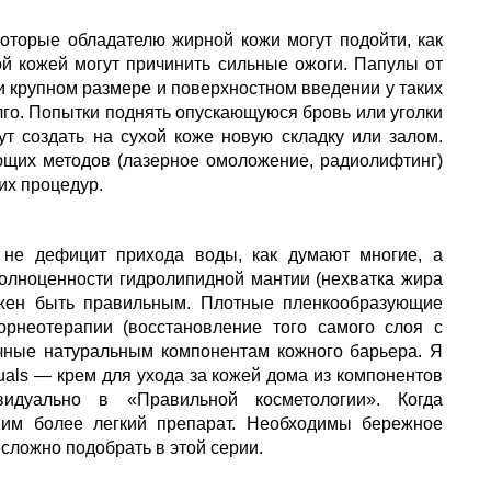
 которые обладателю жирной кожи могут подойти, как
ой кожей могут причинить сильные ожоги. Папулы от
и крупном размере и поверхностном введении у таких
лго. Попытки поднять опускающуюся бровь или уголки
т создать на сухой коже новую складку или залом.
их методов (лазерное омоложение, радиолифтинг)
их процедур.
 не дефицит прихода воды, как думают многие, а
полноценности гидролипидной мантии (нехватка жира
лжен быть правильным. Плотные пленкообразующие
рнеотерапии (восстановление того самого слоя с
ные натуральным компонентам кожного барьера. Я
als — крем для ухода за кожей дома из компонентов
идуально в «Правильной косметологии». Когда
вим более легкий препарат. Необходимы бережное
сложно подобрать в этой серии.