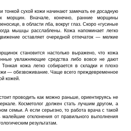
ли тонкой сухой кожи начинают замечать ее досадную
ких морщин. Вначале, конечно, ранние морщины
еносице, в области лба, вокруг глаз. Скоро «гусиные
когда мышцы расслаблены. Кожа напоминает легко
движение оставляет очередной отпечаток — мелкие
орщинок становится настолько выражено, что кожа
ленные увлажняющие средства либо вовсе не дают
. Тонкая кожа легко собирается в складки и плохо
кожи — обезвоживание. Чаще всего преждевременное
ой кожей.
стоит проводить как можно раньше, ориентируясь не
еркале. Косметолог должен стать лучшим другом, а
ом семьи. А если серьезно, то работа врача с такой
ь малейшие отклонения от правильного выполнения
ологическим результатам.