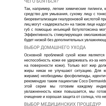
ЧЕГО БОЯТЬСЯ?
Так, например, легкие химические пилинги,
средство для умывания, сухому лицу с тонк
биоревитализации гиалуроновой кислотой пр
лиц могут «задержаться» на таком лице надо
губ с помощью инъекций ботулотоксина могу
Эффективность стимулирующих омолаживающ
будет низкой без дополнительных увлажняющ
ВЫБОР ДОМАШНЕГО УХОДА
Основной проблемой сухой кожи является
неспособность кожи ее удерживать из-за не
на поверхности кожи). Только вот жир до
жиры никак не улучшают ситуацию. Для ко
жирами) необходимы фосфолипиды, идентич
рекомендую таким пациентам Coco Dermavidu
этой серии мы готовим каждому индив
увлажненность кожи повышается, мы гото
очищение и хорошая защита от солнца, что не
ВЫБОР МЕДИЦИНСКИХ ПРОЦЕДУР