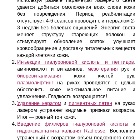
Используя разные параметры лазерного света
удается добиться омоложения всех слоев кожи
без повреждения. Период реабилитации
отсутствует. 4-6 сеансов проводят с интервалом 2-
3 недели без болевых ощущений. Энергия света
меняет структуру стареющих волокон и
стимулирует обновление клеток, улучшает
кровообращение и доставку питательных веществ
каждой клеточки кожи.
Инъекции гиалуроновой кислоты и пептидов
,
аминокислот и витаминов,
мезотерапия
рук и
биоревитализация
кожи кистей рук,
плазмолифтинг
на руках проводятся с целью
обеспечить коже максимальное питание и
увлажнение. Гладкость возвращается!
Удаление кератом
и
пигментных пятен
на руках
лазером устраняет видимые признаки возраста.
Итог — ровный тон кожи.
Введение филлеров гиалуроновой кислоты
и
гидроксиаппатита кальция Radiesse
. Восполнив
утраченный с возрастом объем подкожного слоя,