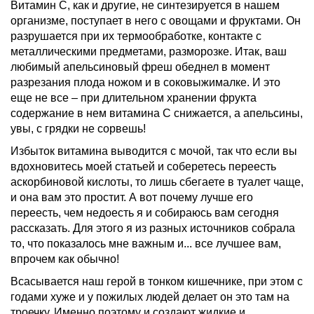
Витамин С, как и другие, не синтезируется в нашем
организме, поступает в него с овощами и фруктами. Он
разрушается при их термообработке, контакте с
металлическими предметами, разморозке. Итак, ваш
любимый апельсиновый фреш обеднел в момент
разрезания плода ножом и в соковыжималке. И это
еще не все – при длительном хранении фрукта
содержание в нем витамина С снижается, а апельсины,
увы, с грядки не сорвешь!
Избыток витамина выводится с мочой, так что если вы
вдохновитесь моей статьей и соберетесь переесть
аскорбиновой кислоты, то лишь сбегаете в туалет чаще,
и она вам это простит. А вот почему лучше его
переесть, чем недоесть я и собираюсь вам сегодня
рассказать. Для этого я из разных источников собрала
то, что показалось мне важным и... все лучшее вам,
впрочем как обычно!
Всасывается наш герой в тонком кишечнике, при этом с
годами хуже и у пожилых людей делает он это там на
троечку. Именно поэтому и создают жидкие и