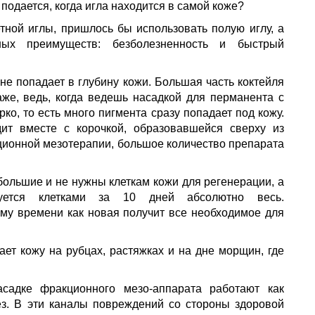
 подается, когда игла находится в самой коже?
етной иглы, пришлось бы использовать полую иглу, а
ых преимуществ: безболезненность и быстрый
 не попадает в глубину кожи. Большая часть коктейля
аже, ведь, когда ведешь насадкой для перманента с
ко, то есть много пигмента сразу попадает под кожу.
дит вместе с корочкой, образовавшейся сверху из
ионной мезотерапии, большое количество препарата
большие и не нужны клеткам кожи для регенерации, а
ьзуется клетками за 10 дней абсолютно весь.
ому времени как новая получит все необходимое для
ет кожу на рубцах, растяжках и на дне морщин, где
садке фракционного мезо-аппарата работают как
ез. В эти каналы повреждений со стороны здоровой