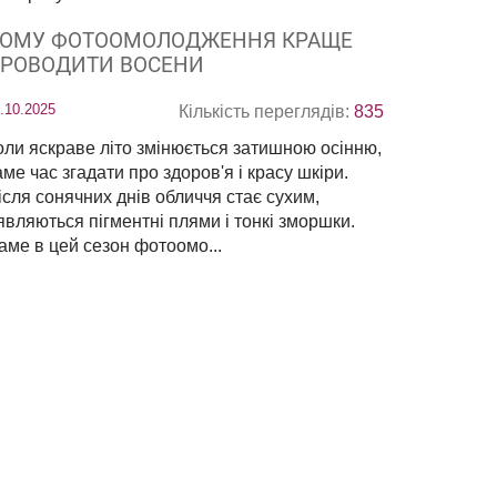
ОМУ ФОТООМОЛОДЖЕННЯ КРАЩЕ
РОВОДИТИ ВОСЕНИ
.10.2025
Кількість переглядів:
835
оли яскраве літо змінюється затишною осінню,
аме час згадати про здоров'я і красу шкіри.
ісля сонячних днів обличчя стає сухим,
'являються пігментні плями і тонкі зморшки.
аме в цей сезон фотоомо...