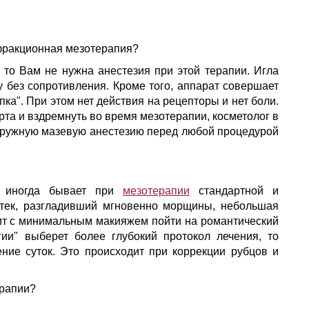
фракционная мезотерапия?
то Вам не нужна анестезия при этой терапии. Игла
у без сопротивления. Кроме того, аппарат совершает
пка". При этом нет действия на рецепторы и нет боли.
рта и вздремнуть во время мезотерапии, косметолог в
аружную мазевую анестезию перед любой процедурой
о иногда бывает при
мезотерапии
стандартной и
отек, разгладивший мгновенно морщины, небольшая
олит с минимальным макияжем пойти на романтический
ии" выберет более глубокий протокол лечения, то
ниe суток. Это происходит при коррекции рубцов и
ерапии?