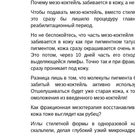
Почему мезо-коктейль забивается в кожу, а не
Чтобы подавать мезо-коктейль, вместо стил
это сразу бы лишило процедуру главн
реабилитационный период.
Но не беспокойтесь, что часть мезо-коктейля
забивается в кожу как при пигментном тату
пигментом, кожа сразу окрашивается очень яр
Это потом, через 10 дней часть его отхо
выделяющейся лимфы. Точно так и при фракц
сразу проникает под кожу.
Разница лишь в том, что молекулы пигмента 
забитый мезо-коктейль активно испол
Отшелушиваться будет уже старая кожа, к т
омоложения из введенного мезо-коктейля!
Как фракционная мезотерапия восстанавлива
кожа тоже выглядит как рубец?
Иглы стилетной формы в одноразовой на
скальпели, делая глубокий узкий микронадр