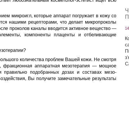
 ответ любознательный косметолог-эстетист ищет всю
Ч
ием микроигл, которые аппарат погружает в кожу со
П
ется нашими рецепторами, что делает микропроколы
сле проколов каналы вводится активное вещество —
14
оэлементы, компоненты плаценты и отбеливающие
К
с
езотерапии?
П
з
ольшого количества проблем Вашей кожи. Не смотря
С
ь, фракционная аппаратная мезотерапия — мощное
и правильно подобранных дозах и составах мезо-
воздействия, Вы получите замечательные результаты