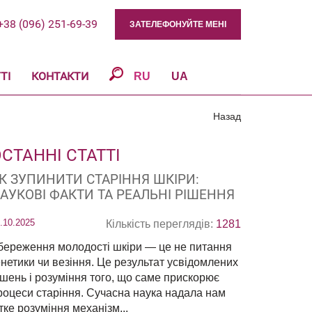
+38 (096) 251-69-39
ЗАТЕЛЕФОНУЙТЕ МЕНІ
ТІ
КОНТАКТИ
RU
UA
Назад
СТАННІ СТАТТІ
К ЗУПИНИТИ СТАРІННЯ ШКІРИ:
АУКОВІ ФАКТИ ТА РЕАЛЬНІ РІШЕННЯ
.10.2025
Кількість переглядів:
1281
береження молодості шкіри — це не питання
енетики чи везіння. Це результат усвідомлених
ішень і розуміння того, що саме прискорює
роцеси старіння. Сучасна наука надала нам
ітке розуміння механізм...