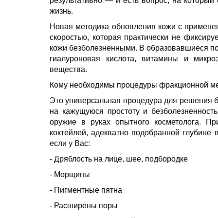
результативно — и есть вопрос, на который
жизнь.
Новая методика обновления кожи с применен
скоростью, которая практически не фиксиру
кожи безболезненными. В образовавшиеся по
гиалуроновая кислота, витамины и микр
вещества.
Кому необходимы процедуры фракционной м
Это универсальная процедура для решения б
на кажущуюся простоту и безболезненност
оружие в руках опытного косметолога. Пр
коктейлей, адекватно подобранной глубине 
если у Вас:
- Дряблость на лице, шее, подбородке
- Морщины
- Пигментные пятна
- Расширены поры