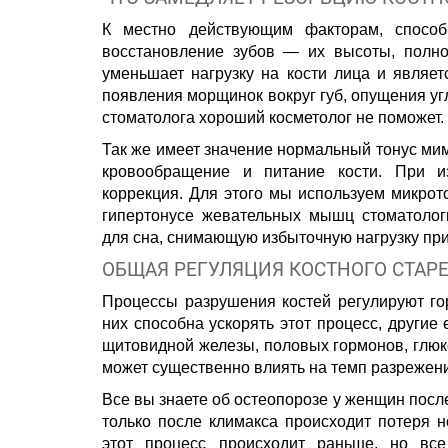
К местно действующим факторам, способ
восстановление зубов — их высоты, полноц
уменьшает нагрузку на кости лица и являет
появления морщинок вокруг губ, опущения уг
стоматолога хороший косметолог не поможет.
Так же имеет значение нормальный тонус ми
кровообращение и питание кости. При 
коррекция. Для этого мы используем микрот
гипертонусе жевательных мышц стоматолог
для сна, снимающую избыточную нагрузку при
ОБЩАЯ РЕГУЛЯЦИЯ КОСТНОГО СТАР
Процессы разрушения костей регулируют го
них способна ускорять этот процесс, другие
щитовидной железы, половых гормонов, глюк
может существенно влиять на темп разрежени
Все вы знаете об остеопорозе у женщин после
только после климакса происходит потеря н
этот процесс происходит раньше, но вс