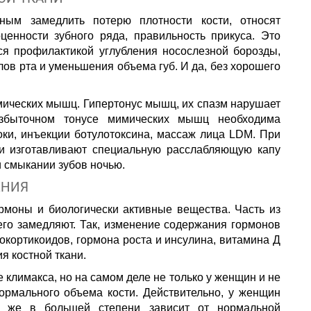
ным замедлить потерю плотности кости, относят
енности зубного ряда, правильность прикуса. Это
ся профилактикой углубления носослезной борозды,
лов рта и уменьшения объема губ. И да, без хорошего
мических мышц. Гипертонус мышц, их спазм нарушает
избыточном тонусе мимических мышц необходима
оки, инъекции ботулотоксина, массаж лица LDM. При
и изготавливают специальную расслабляющую капу
 смыкании зубов ночью.
ЕНИЯ
рмоны и биологически активные вещества. Часть из
 его замедляют. Так, изменение содержания гормонов
окортикоидов, гормона роста и инсулина, витамина Д
я костной ткани.
 климакса, но на самом деле не только у женщин и не
ормального объема кости. Действительно, у женщин
е же в большей степени зависит от нормальной