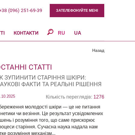
+38 (096) 251-69-39
ЗАТЕЛЕФОНУЙТЕ МЕНІ
ТІ
КОНТАКТИ
RU
UA
Назад
СТАННІ СТАТТІ
К ЗУПИНИТИ СТАРІННЯ ШКІРИ:
АУКОВІ ФАКТИ ТА РЕАЛЬНІ РІШЕННЯ
.10.2025
Кількість переглядів:
1276
береження молодості шкіри — це не питання
енетики чи везіння. Це результат усвідомлених
ішень і розуміння того, що саме прискорює
роцеси старіння. Сучасна наука надала нам
ітке розуміння механізм...