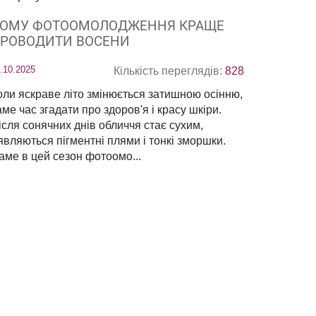
ОМУ ФОТООМОЛОДЖЕННЯ КРАЩЕ
РОВОДИТИ ВОСЕНИ
.10.2025
Кількість переглядів:
828
оли яскраве літо змінюється затишною осінню,
аме час згадати про здоров'я і красу шкіри.
ісля сонячних днів обличчя стає сухим,
'являються пігментні плями і тонкі зморшки.
аме в цей сезон фотоомо...