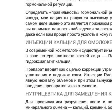
гормональной регуляции.
Определить «правильность» гормональной ре
иногда, мои пациенты радуются высокому у
самом деле именно это является признаком р
вы понимали важность наблюдения за состо
даже если вам проще просто уколоть в кожу г
ИНЪЕКЦИИ КАЛЬЦИЯ ДЛЯ ОМОЛОЖ
В современной косметологии существует инъ
в зоне потери плотности костей лица — R
гидроксиапатит кальция.
Препарат вводят как с целью коррекции утрач
уплотнения и подтяжки кожи. Инъекции Rad
явную нехватку объемов и при этом вынужде
введения препаратов из-за отечности.
НУТРИЦЕВТИКА ДЛЯ ЗАМЕДЛЕНИЯ 
Для профилактики разрушения кости и п
минерального обмена — кальций, кремний, бор