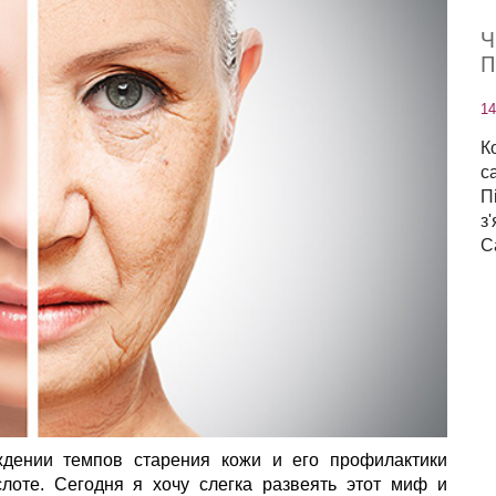
Ч
П
14
К
с
П
з
С
ждении темпов старения кожи и его профилактики
лоте. Сегодня я хочу слегка развеять этот миф и