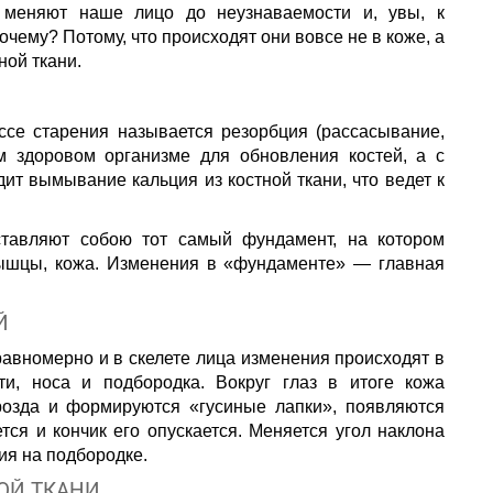
е меняют наше лицо до неузнаваемости и, увы, к
чему? Потому, что происходят они вовсе не в коже, а
ной ткани.
ссе старения называется резорбция (рассасывание,
м здоровом организме для обновления костей, а с
ит вымывание кальция из костной ткани, что ведет к
ставляют собою тот самый фундамент, на котором
ышцы, кожа. Изменения в «фундаменте» — главная
Й
равномерно и в скелете лица изменения происходят в
ти, носа и подбородка. Вокруг глаз в итоге кожа
розда и формируются «гусиные лапки», появляются
тся и кончик его опускается. Меняется угол наклона
ия на подбородке.
ОЙ ТКАНИ