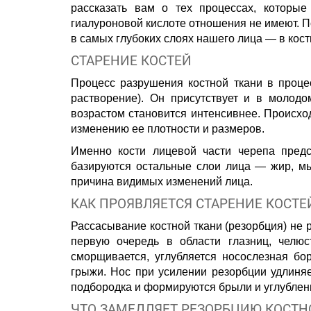
рассказать вам о тех процессах, которы
гиалуроновой кислоте отношения не имеют. По
в самых глубоких слоях нашего лица — в кост
СТАРЕНИЕ КОСТЕЙ
Процесс разрушения костной ткани в проце
растворение). Он присутствует и в молодо
возрастом становится интенсивнее. Происход
изменению ее плотности и размеров.
Именно кости лицевой части черепа пред
базируются остальные слои лица — жир, м
причина видимых изменений лица.
КАК ПРОЯВЛЯЕТСЯ СТАРЕНИЕ КОСТЕ
Рассасывание костной ткани (резорбция) не 
первую очередь в области глазниц, челюс
сморщивается, углубляется носослезная бо
грыжи. Нос при усилении резорбции удлиняе
подбородка и формируются брыли и углублен
ЧТО ЗАМЕДЛЯЕТ РЕЗОРБЦИЮ КОСТН