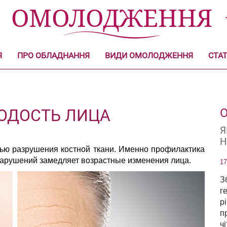
Я
ПРО ОБЛАДНАННЯ
ВИДИ ОМОЛОДЖЕННЯ
СТАТ
ОДОСТЬ ЛИЦА
О
Я
Н
ью разрушения костной ткани. Именно профилактика
нарушений замедляет возрастные изменения лица.
17
З
г
р
п
ч