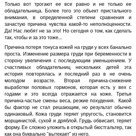
Только вот трогают ее все равно и не только ее
обладательница. Более того это объект пристального
внимания, в определенной степени сравнения и
зачастую причина чувства какой-то неполноценности.
Да! Нас любят не за это! Но сегодня о том, как сделать
так, чтобы и за это тоже...
Причина потеря тонуса кожей на груди у всех банально
проста. Изменение размера груди при беременности в
сторону увеличения с последующим уменьшением. У
счастливых обладательниц нескольких детей эта
история повторялась и последний раз в не очень
молодом возрасте. Вторая причина-снижение
выработки половых гормонов, которая есть у вех с
годами и это всегда отражается на коже. Третья
причина-частые смены веса, резкие похудения. Какой
бы фактор не стал решающим, но результат обычно
одинаковый. Кожа груди теряет упругость, становится
морщинистой, сухой и дряблой. Грудь обвисает, теряет
форму. Ее сложно уложить в открытый бюстгальтер, так
как она буквально "вытекает" из него.