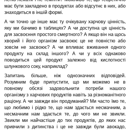
має бути закладено в продуктах або відсутнє в них, або
знаходиться в іншій формі.
А чи точно це інше має ту очікувану харчову цінність,
яку ми бачимо в таблицях? А чи доступна ця цінність
для засвоєння простого смертного? А якщо він на щось
хворий і його організм засвоює це не повністю або
зовсім не засвоює? А чи впливає вживання одного
продукту на склад іншого? А чи у всіх однаково
поводиться цей продукт залежно від кислотності
шлункового соку, наприклад?
Запитань більше, ніж однозначних відповідей.
Розумним буде припустити, що ми можемо не в
повному обсязі задовольнити потреби нашого
організму з харчових продуктів навіть за різноманітного
раціону. А чи завжди він продуманий? Ми часто їмо те,
що любимо і рідко те, що нам здається несмачним, а
несмачним нам здається те, до чого ми не звикли.
Звикли ми найчастіше до тих продуктів, до яких нас
привчили з дитинства і це не завжди були авокадо,