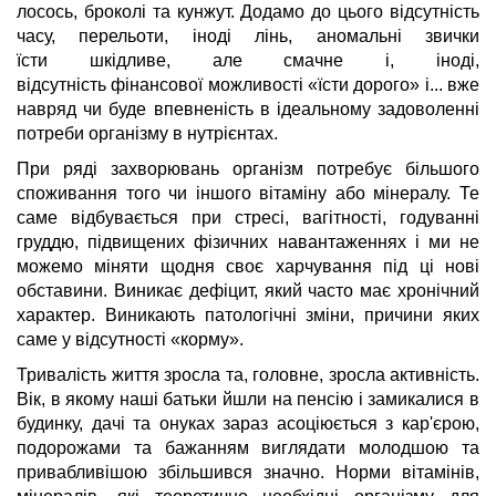
лосось, броколі та кунжут. Додамо до цього відсутність
часу, перельоти, іноді лінь, аномальні звички
їсти шкідливе, але смачне і, іноді,
відсутність фінансової можливості «їсти дорого» і... вже
навряд чи буде впевненість в ідеальному задоволенні
потреби організму в нутрієнтах.
При ряді захворювань організм потребує більшого
споживання того чи іншого вітаміну або мінералу. Те
саме відбувається при стресі, вагітності, годуванні
груддю, підвищених фізичних навантаженнях і ми не
можемо міняти щодня своє харчування під ці нові
обставини. Виникає дефіцит, який часто має хронічний
характер. Виникають патологічні зміни, причини яких
саме у відсутності «корму».
Тривалість життя зросла та, головне, зросла активність.
Вік, в якому наші батьки йшли на пенсію і замикалися в
будинку, дачі та онуках зараз асоціюється з кар'єрою,
подорожами та бажанням виглядати молодшою та
привабливішою збільшився значно. Норми вітамінів,