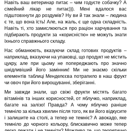
Навіть ваш ветеринар питає – чим годуєте собачку? А
сімейний лікар не питає))). Мені вдалося вас
підштовхнути до роздумів? Ну ви й так знали – людина
є те, що вона їсть! Але, на жаль, є ще одна складність.
Навіть ті, хто замислюються про раціон харчування та
підбирають продукти за «корисністю» не можуть знати
їхнього справжнього складу.
Нас обманюють, вказуючи склад готових продуктів –
наприклад, вказуючи на упаковці, що продукт не містить
цукру, але при цьому не попереджають про значно
шкідливіший його замінник! Ми не знаємо скільки
елементів таблиці Менделєєва потрапило в наш фрукт
чи овоч при його вирощуванні, зберіганні.
Ми завжди знали, що свіжі фрукти містять багато
вітамінів та інших корисностей, от яблучко, наприклад,
багате на залізо! Правда? А чому яблучко раніше
темніло за кілька хвилин після того, як ви його відкусите
і залишите на столі, а тепер не темніє? А авокадо, яке
темніло до чорного кольору, блискавично може тепер
легко лежати і не темніти? Можливо те, що теоретично