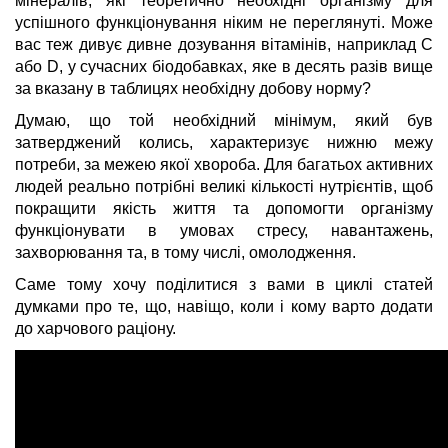
мінералів, які теоретично необхідні організму для
успішного функціонування ніким не переглянуті. Може
вас теж дивує дивне дозування вітамінів, наприклад С
або D, у сучасних біодобавках, яке в десять разів вище
за вказану в таблицях необхідну добову норму?
Думаю, що той необхідний мінімум, який був
затверджений колись, характеризує нижню межу
потреби, за межею якої хвороба. Для багатьох активних
людей реально потрібні великі кількості нутрієнтів, щоб
покращити якість життя та допомогти організму
функціонувати в умовах стресу, навантажень,
захворювання та, в тому числі, омолодження.
Саме тому хочу поділитися з вами в циклі статей
думками про те, що, навіщо, коли і кому варто додати
до харчового раціону.