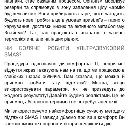
навпаки, стає бажаним процесом. Організм мобілізує
резерви та спрямовує в зону запалення цілу «армію
будівельників». Вони прибирають старе, щось лагодять,
будують нове і роблять це в умовах привілеїв – гарного
харчування, доставки кисню та активного метаболізму.
Знайомо? Так, так працюють і апаратні, і лазерні
термоліфтинг, але на інших рівнях.
ЧИ БОЛЯЧЕ РОБИТИ УЛЬТРАЗВУКОВИЙ
SMAS?
Процедура однозначно дискомфортна. Ці неприємні
відчуття якраз і вказують нам на те, що ми працюємо в
глибоких шарах обличчя. Вам сказали, що можна й
приємно зробити таку підтяжку? Можна, якщо
використовувати параметри, які не призведуть до
жодного результату! Давайте будемо реалістами. Це не
приємно, абсолютно терпимо і не потребує анестезії.
Ми використовуємо найкомфортнішу сучасну методику
підтяжки SMAS і завжди дбаємо про ваш комфорт. Ви
завжди зможете попросити лікаря пом'якшити дію!