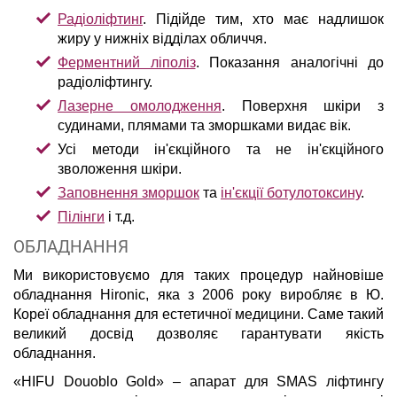
Радіоліфтинг
. Підійде тим, хто має надлишок
жиру у нижніх відділах обличчя.
Ферментний ліполіз
. Показання аналогічні до
радіоліфтингу.
Лазерне омолодження
. Поверхня шкіри з
судинами, плямами та зморшками видає вік.
Усі методи ін'єкційного та не ін'єкційного
зволоження шкіри.
Заповнення зморшок
та
ін'єкції ботулотоксину
.
Пілінги
і т.д.
ОБЛАДНАННЯ
Ми використовуємо для таких процедур найновіше
обладнання Hironic, яка з 2006 року виробляє в Ю.
Кореї обладнання для естетичної медицини. Саме такий
великий досвід дозволяє гарантувати якість
обладнання.
«HIFU Douoblo Gold» – апарат для SMAS ліфтингу