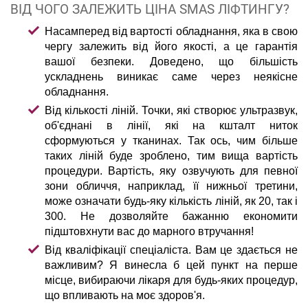
ВІД ЧОГО ЗАЛЕЖИТЬ ЦІНА SMAS ЛІФТИНГУ?
Насамперед від вартості обладнання, яка в свою
чергу залежить від його якості, а це гарантія
вашої безпеки. Доведено, що більшість
ускладнень виникає саме через неякісне
обладнання.
Від кількості ліній. Точки, які створює ультразвук,
об'єднані в лінії, які на кшталт ниток
сформуються у тканинах. Так ось, чим більше
таких ліній буде зроблено, тим вища вартість
процедури. Вартість, яку озвучують для певної
зони обличчя, наприклад, її нижньої третини,
може означати будь-яку кількість ліній, як 20, так і
300. Не дозволяйте бажанню економити
підштовхнути вас до марного втручання!
Від кваліфікації спеціаліста. Вам це здається не
важливим? Я винесла б цей пункт на перше
місце, вибираючи лікаря для будь-яких процедур,
що впливають на моє здоров'я.