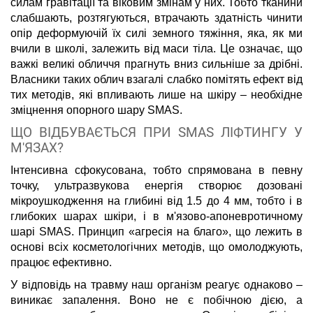
силам гравітації та віковим змінам у них. Тобто тканини
слабшають, розтягуються, втрачають здатність чинити
опір деформуючій їх силі земного тяжіння, яка, як ми
вчили в школі, залежить від маси тіла. Це означає, що
важкі великі обличчя прагнуть вниз сильніше за дрібні.
Власники таких облич взагалі слабко помітять ефект від
тих методів, які впливають лише на шкіру – необхідне
зміцнення опорного шару SMAS.
ЩО ВІДБУВАЄТЬСЯ ПРИ SMAS ЛІФТИНГУ У
М'ЯЗАХ?
Інтенсивна сфокусована, тобто спрямована в певну
точку, ультразвукова енергія створює дозовані
мікроушкодження на глибині від 1.5 до 4 мм, тобто і в
глибоких шарах шкіри, і в м'язово-апоневротичному
шарі SMAS. Принцип «агресія на благо», що лежить в
основі всіх косметологічних методів, що омолоджують,
працює ефективно.
У відповідь на травму наш організм реагує однаково –
виникає запалення. Воно не є побічною дією, а