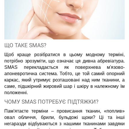
ЩО ТАКЕ SMAS?
Щоб краще розібратися в цьому модному терміні,
потрібно зрозуміти, що означає ця дивна абревіатура.
SMAS перекладається як поверхнева м'язово-
апоневротична система. Тобто, це той самий опорний
каркас, який утримує розташовані над ним тканини, а
саме, підшкірний жировий шар і шкіру в належному їм
положенні.
ЧОМУ SMAS ПОТРЕБУЄ ПІДТЯЖКИ?
Пам'ятаєте терміни – провисання тканин, «поплив»
овал обличчя, брили, бульдожі щоки? Ці та інші
негаразди відбуваються з нашими тканинами завдяки