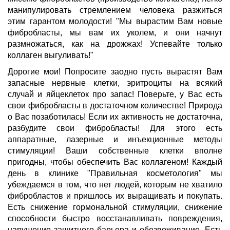
манипулировать стремлением человека разжиться
этим гарантом молодости! "Мы вырастим Вам новые
фибробласты, мы вам их уколем, и они начнут
размножаться, как на дрожжах! Успевайте только
коллаген выгуливать!"
Дорогие мои! Попросите заодно пусть вырастят Вам
запасные нервные клетки, эритроциты на всякий
случай и яйцеклеток про запас! Поверьте, у Вас есть
свои фибробласты в достаточном количестве! Природа
о Вас позаботилась! Если их активность не достаточна,
разбудите свои фибробласты! Для этого есть
аппаратные, лазерные и инъекционные методы
стимуляции! Ваши собственные клетки вполне
пригодны, чтобы обеспечить Вас коллагеном! Каждый
день в клинике "Правильная косметология" мы
убеждаемся в том, что нет людей, которым не хватило
фибробластов и пришлось их выращивать и покупать.
Есть снижение гормональной стимуляции, снижение
способности быстро восстанавливать повреждения,
нарушение защитного барьера и обезвоживание. Есть