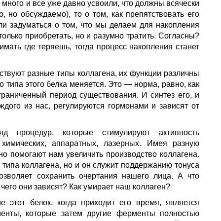
 много и все уже давно усвоили, что должны всячески
о, но обсуждаемо), то о том, как препятствовать его
ли задуматься о том, что мы делаем для накопления
 только приобретать, но и разумно тратить. Согласны?
имать где теряешь, тогда процесс накопления станет
ествуют разные типы коллагена, их функции различны
о типа этого белка меняется. Это — норма, равно, как
ограниченный период существования. И синтез его, и
ждого из нас, регулируются гормонами и зависят от
яд процедур, которые стимулируют активность
химических, аппаратных, лазерных. Имея разную
о помогают нам увеличить производство коллагена.
 типа коллагена, но и он служит поддержанию тонуса
озволяет сохранить очертания нашего лица. А что
 чего они зависят? Как умирает наш коллаген?
этот белок, когда приходит его время, является
менты, которые затем другие ферменты полностью