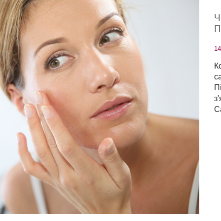
Ч
П
14
К
с
П
з
С