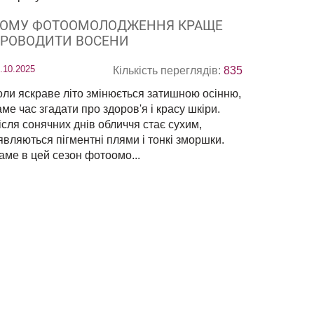
ОМУ ФОТООМОЛОДЖЕННЯ КРАЩЕ
РОВОДИТИ ВОСЕНИ
.10.2025
Кількість переглядів:
835
оли яскраве літо змінюється затишною осінню,
аме час згадати про здоров'я і красу шкіри.
ісля сонячних днів обличчя стає сухим,
'являються пігментні плями і тонкі зморшки.
аме в цей сезон фотоомо...