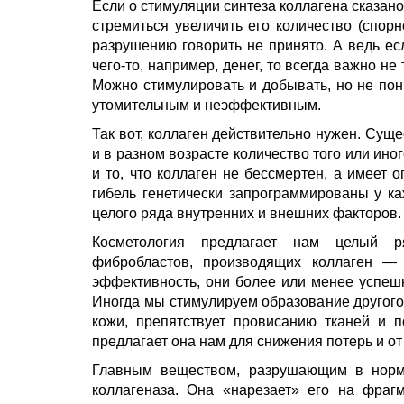
Если о стимуляции синтеза коллагена сказано
стремиться увеличить его количество (спорн
разрушению говорить не принято. А ведь ес
чего-то, например, денег, то всегда важно не
Можно стимулировать и добывать, но не пон
утомительным и неэффективным.
Так вот, коллаген действительно нужен. Сущ
и в разном возрасте количество того или иног
и то, что коллаген не бессмертен, а имеет 
гибель генетически запрограммированы у ка
целого ряда внутренних и внешних факторов.
Косметология предлагает нам целый р
фибробластов, производящих коллаген — 
эффективность, они более или менее успешн
Иногда мы стимулируем образование другого
кожи, препятствует провисанию тканей и п
предлагает она нам для снижения потерь и от
Главным веществом, разрушающим в норме 
коллагеназа. Она «нарезает» его на фраг