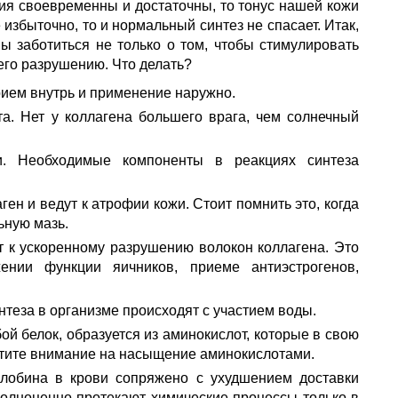
ция своевременны и достаточны, то тонус нашей кожи
избыточно, то и нормальный синтез не спасает. Итак,
ы заботиться не только о том, чтобы стимулировать
его разрушению. Что делать?
ием внутрь и применение наружно.
а. Нет у коллагена большего врага, чем солнечный
. Необходимые компоненты в реакциях синтеза
н и ведут к атрофии кожи. Стоит помнить это, когда
ьную мазь.
 к ускоренному разрушению волокон коллагена. Это
ении функции яичников, приеме антиэстрогенов,
теза в организме происходят с участием воды.
ой белок, образуется из аминокислот, которые в свою
атите внимание на насыщение аминокислотами.
лобина в крови сопряжено с ухудшением доставки
 полноценно протекают химические процессы только в