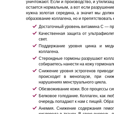
уничтожают. Если и производство, и утилиза
остается нормальным, а вот если разрушение 
нужна золотая середина, а значит мы должн
образование коллагена, но и препятствовать 
Достаточный уровень витамина С — пр
Качественная защита от ультрафиолет
свет.
Поддержание уровня цинка и меди
коллагена.
Стероидные гормоны разрушают коллаге
собираетесь нанести на кожу гормонал
Снижение уровня эстрогенов приводит
происходит в менопаузе, при сниж
нарушениях менструального цикла.
Обезвоживание кожи. Все процессы син
Белковое голодание. Коллаген, как люб
очередь попадают к нам с пищей. Обр
Анемия. Снижение содержания гемог
кислорода в тканях. В свою очередь,