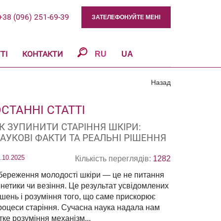
+38 (096) 251-69-39
ЗАТЕЛЕФОНУЙТЕ МЕНІ
ТІ
КОНТАКТИ
RU
UA
Назад
СТАННІ СТАТТІ
К ЗУПИНИТИ СТАРІННЯ ШКІРИ:
АУКОВІ ФАКТИ ТА РЕАЛЬНІ РІШЕННЯ
.10.2025
Кількість переглядів:
1282
береження молодості шкіри — це не питання
енетики чи везіння. Це результат усвідомлених
ішень і розуміння того, що саме прискорює
роцеси старіння. Сучасна наука надала нам
ітке розуміння механізм...