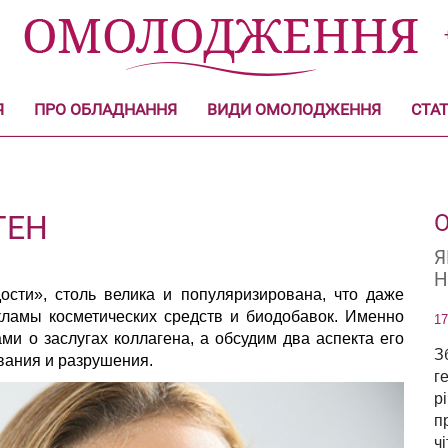
Я
ПРО ОБЛАДНАННЯ
ВИДИ ОМОЛОДЖЕННЯ
СТАТ
ГЕН
О
Я
Н
ости», столь велика и популяризирована, что даже
кламы косметических средств и биодобавок. Именно
17
ми о заслугах коллагена, а обсудим два аспекта его
З
вания и разрушения.
г
р
п
ч