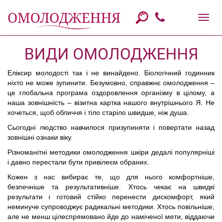
ВИДИ ОМОЛОДЖЕННЯ
Еліксир молодості так і не винайдено. Біологічний годинник
ніхто не може зупинити. Безумовно, справжнє омолодження –
це глобальна програма оздоровлення організму в цілому, а
наша зовнішність – візитна картка нашого внутрішнього Я. Не
хочеться, щоб обличчя і тіло старіло швидше, ніж душа.
Сьогодні людство навчилося призупиняти і повертати назад
зовнішні ознаки віку.
Різноманітні методики омолодження шкіри дедалі популярніші
і давно перестали бути привілеєм обраних.
Кожен з нас вибирає те, що для нього комфортніше,
безпечніше та результативніше. Хтось чекає на швидкі
результати і готовий стійко перенести дискомфорт, який
неминуче супроводжує радикальні методики. Хтось повільніше,
але не менш цілеспрямовано йде до наміченої мети, віддаючи