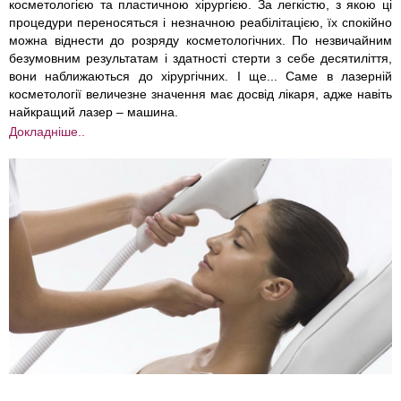
косметологією та пластичною хірургією. За легкістю, з якою ці
процедури переносяться і незначною реабілітацією, їх спокійно
можна віднести до розряду косметологічних. По незвичайним
безумовним результатам і здатності стерти з себе десятиліття,
вони наближаються до хірургічних. І ще... Саме в лазерній
косметології величезне значення має досвід лікаря, адже навіть
найкращий лазер – машина.
Докладніше..