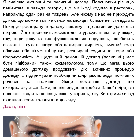
Я виділяю активний та пасивний догляд. Пояснюючи різницю
пацієнтам, я завжди говорю, що ми іноді ходимо в ресторан,
наприклад один раз на тиждень. Але нікому з нас не приходить
думка, що можна там наїстися на місяць і більше не їсти вдома.
Похід до ресторану, в даному випадку – це активний догляд за
шкірою. Його проводить косметолог з урахуванням типу шкіри,
віку, пори року та тих функціональних порушень, які бачить
сьогодні – сухість шкіри або надмірна жирність, тьмяний колір
обличчя або пігментні цятки, розширені судини та пори або
гіперчутливість. А щоденний домашній догляд (пасивний) має
бути підібраний також косметологом, тому що мета цього
домашнього догляду продовжити дію активних процедур
догляду та підтримувати необхідний шкірі рівень води, поживних
речовин та вітамінів. Якщо домашній догляд, що
використовується Вами, не відповідає потребам Вашої шкіри, він
повністю зводить нанівець всю ту користь, яку Ви отримали від
активного косметологічного догляду.
Докладніше..