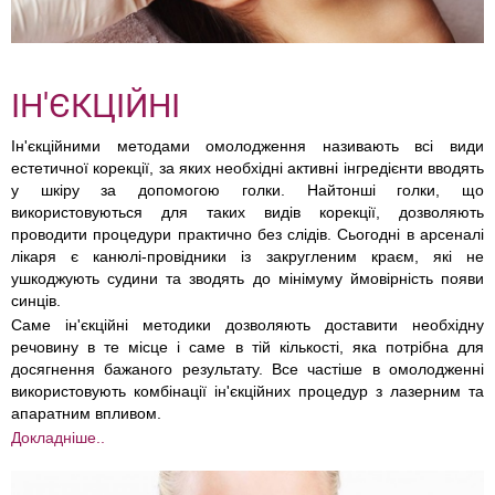
ІН'ЄКЦІЙНІ
Ін'єкційними методами омолодження називають всі види
естетичної корекції, за яких необхідні активні інгредієнти вводять
у шкіру за допомогою голки. Найтонші голки, що
використовуються для таких видів корекції, дозволяють
проводити процедури практично без слідів. Сьогодні в арсеналі
лікаря є канюлі-провідники із закругленим краєм, які не
ушкоджують судини та зводять до мінімуму ймовірність появи
синців.
Саме ін'єкційні методики дозволяють доставити необхідну
речовину в те місце і саме в тій кількості, яка потрібна для
досягнення бажаного результату. Все частіше в омолодженні
використовують комбінації ін'єкційних процедур з лазерним та
апаратним впливом.
Докладніше..