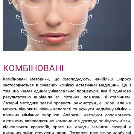
КОМБІНОВАНІ
Комбіновані методики, що омолоджують, найбільш широко
застосовуються в сучасних клініках естетичної медицини. Це з
тим, що немає єдиної універсальної процедури, яка б однаково
результативно вирішила всі питання, пов'язані зі старінням.
Лазерні методики здатні провести реконструкцію шкіри, але не
можуть відновити рівень вологості та усунути надмірну міміку –
причину мімічних зморшок. Апаратні методики допомагають
активному впровадженню компонентів догляду, тонізують м'язи,
відновлюють кровообіг, проте не можуть замінити лазерні у
питаннях зміни структури шкіри. Доглядові процедури необхідні