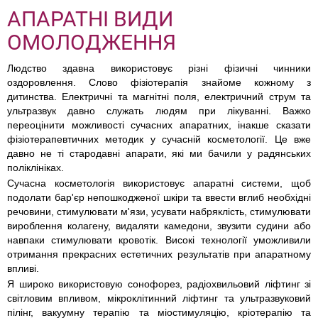
АПАРАТНІ ВИДИ
ОМОЛОДЖЕННЯ
Людство здавна використовує різні фізичні чинники
оздоровлення. Слово фізіотерапія знайоме кожному з
дитинства. Електричні та магнітні поля, електричний струм та
ультразвук давно служать людям при лікуванні. Важко
переоцінити можливості сучасних апаратних, інакше сказати
фізіотерапевтичних методик у сучасній косметології. Це вже
давно не ті стародавні апарати, які ми бачили у радянських
поліклініках.
Сучасна косметологія використовує апаратні системи, щоб
подолати бар'єр непошкодженої шкіри та ввести вглиб необхідні
речовини, стимулювати м'язи, усувати набряклість, стимулювати
вироблення колагену, видаляти камедони, звузити судини або
навпаки стимулювати кровотік. Високі технології уможливили
отримання прекрасних естетичних результатів при апаратному
впливі.
Я широко використовую сонофорез, радіохвильовий ліфтинг зі
світловим впливом, мікроклітинний ліфтинг та ультразвуковий
пілінг, вакуумну терапію та міостимуляцію, кріотерапію та